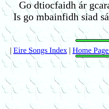
Go dtiocfaidh ár gca
Is go mbainfidh siad s
|
Eire Songs Index
|
Home Page