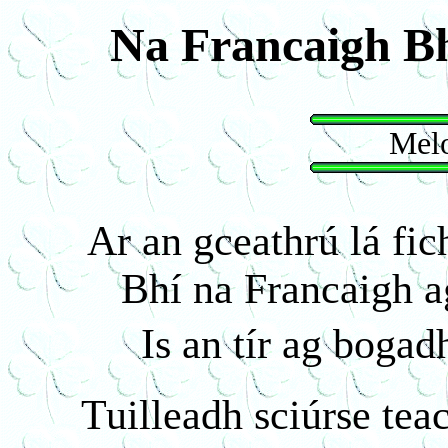
Na Francaigh B
Melo
Ar an gceathrú lá fi
Bhí na Francaigh a
Is an tír ag bogadh
Tuilleadh sciúrse te