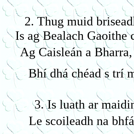
2. Thug muid brisead
Is ag Bealach Gaoithe c
Ag Caisleán a Bharra,
Bhí dhá chéad s trí 
3. Is luath ar maidi
Le scoileadh na bhfái