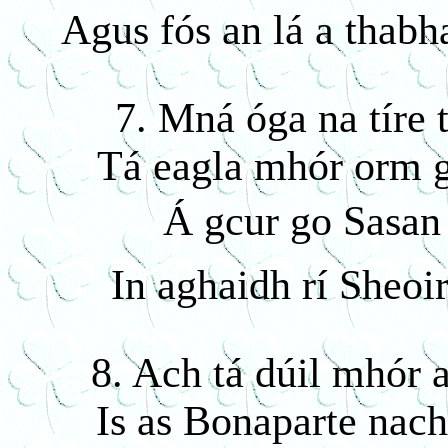
Agus fós an lá a thabh
7. Mná óga na tíre 
Tá eagla mhór orm g
Á gcur go Sasan
In aghaidh rí Sheoir
8. Ach tá dúil mhór 
Is as Bonaparte nach