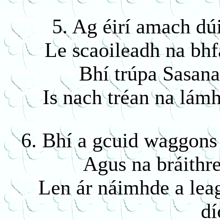
5. Ag éirí amach dú
Le scaoileadh na bhfá
Bhí trúpa Sasanai
Is nach tréan na lám
6. Bhí a gcuid waggons 
Agus na bráithre
Len ár náimhde a leag
dí