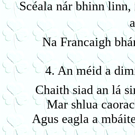
Scéala nár bhinn linn, 
a
Na Francaigh bhá
4. An méid a dim
Chaith siad an lá s
Mar shlua caorach
Agus eagla a mbáite