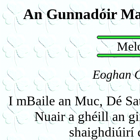
An Gunnadóir Ma
Melo
Eoghan Ó
I mBaile an Muc, Dé Sat
Nuair a ghéill an g
shaighdiúirí