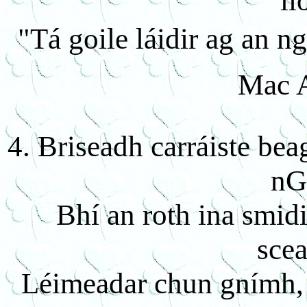
lí
"Tá goile láidir ag an n
Mac 
4. Briseadh carráiste be
nG
Bhí an roth ina smidir
sce
Léimeadar chun gnímh, 