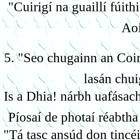
"Cuirigí na guaillí fúit
Ao
5. "Seo chugainn an Coir
lasán chui
Is a Dhia! nárbh uafásach
Píosaí de photaí réabtha
"Tá tasc ansúd don tincé