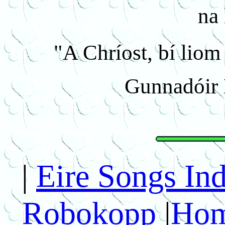
na
"A Chríost, bí liom 
Gunnadóir
|
Eire Songs In
Robokopp
|
Hom