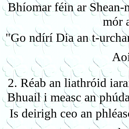
Bhíomar féin ar Shean-
mór 
"Go ndírí Dia an t-urcha
Ao
2. Réab an liathróid iara
Bhuail i measc an phúdai
Is deirigh ceo an phléa