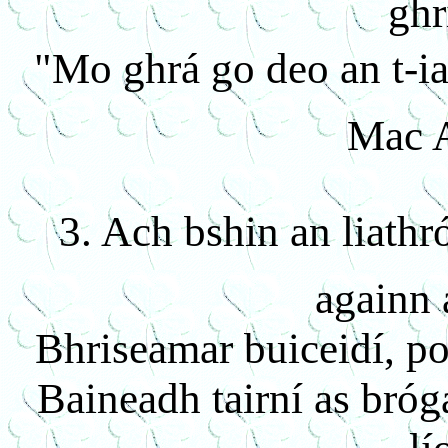
ghr
"Mo ghrá go deo an t-ia
Mac 
3. Ach bshin an liathr
againn 
Bhriseamar buiceidí, pot
Baineadh tairní as bróg