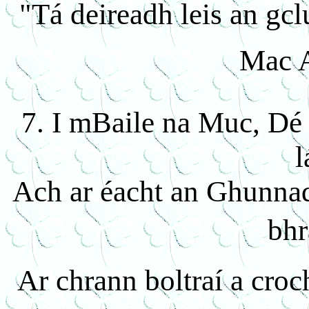
"Tá deireadh leis an gcl
Mac 
7. I mBaile na Muc, Dé 
l
Ach ar éacht an Ghunnad
bhr
Ar chrann boltraí a croc