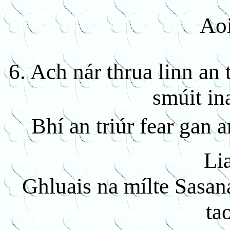
Ao
6. Ach nár thrua linn an
smúit in
Bhí an triúr fear gan 
Li
Ghluais na mílte Sasan
ta