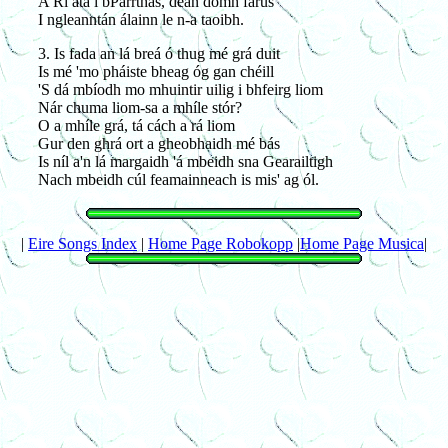
A Rí atá i bParrthas, deán domh fárus
I ngleanntán álainn le n-a taoibh.
3. Is fada an lá breá ó thug mé grá duit
Is mé 'mo pháiste bheag óg gan chéill
'S dá mbíodh mo mhuintir uilig i bhfeirg liom
Nár chuma liom-sa a mhíle stór?
O a mhíle grá, tá cách a rá liom
Gur den ghrá ort a gheobhaidh mé bás
Is níl a'n lá margaidh 'á mbeidh sna Gearailtigh
Nach mbeidh cúl feamainneach is mis' ag ól.
|
Eire Songs Index
|
Home Page Robokopp
|
Home Page Musica
|