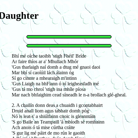
 Daughter
Bhí mé oíche taoibh 'stigh Fhéil' Bríde
Ar faire thíos ar a' Mhullach Mhór
'Gus tharlaigh naí domh a dtug mé gnaoi daoi
Mar bhí sí caoíúil lách álainn óg
Sí go cinnte a mhearaigh m'intinn
'Gus Liaigh na bhFiann ó ní leigheasfadh mé
'Gus tá mo chroí 'stigh ina mhíle píosa
Mar nach bhfaighim cead síneadh le n-a brollach glé-gheal.
2. A chailín donn deas a chuaidh i gcontabhairt
Druid anall liom agus tabhair domh póg
Nó is leat-s' a shiúlfainn cnoic is gleanntáin
'S go Baile an Teampaill 'á mbíodh sé romhainn
Ach anois ó tá mise cúrtha cráite
'S gur lig mé páirt de mo rún le gaoith